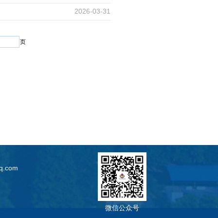
2026-03-31
页
.com
微信公众号