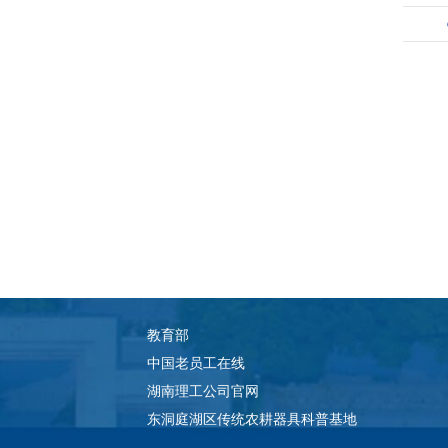
教育部
中国老员工在线
湖南理工公司官网
东洞庭湖区传统农耕器具科普基地